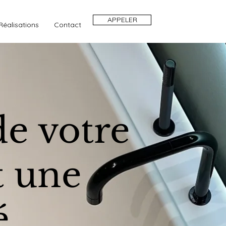
APPELER
Réalisations
Contact
de votre
t une
é